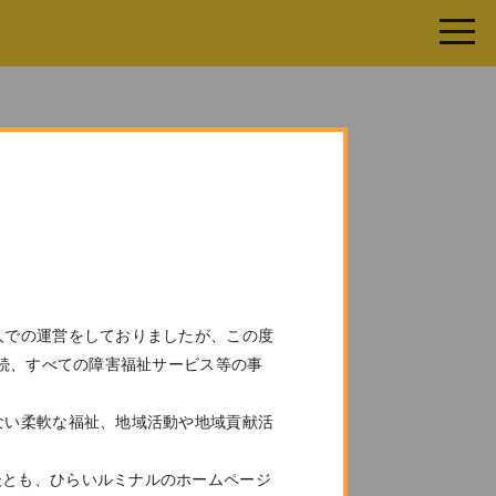
toggle
naviga
カテゴリー
事務局からのお知らせ
人での運営をしておりましたが、この度
お知らせ
継続、すべての障害福祉サービス等の事
くらふとからのお知らせ
ゆいからのお知らせ
ない柔軟な福祉、地域活動や地域貢献活
ゆいネット
決算報告
後とも、ひらいルミナルのホームページ
求人情報