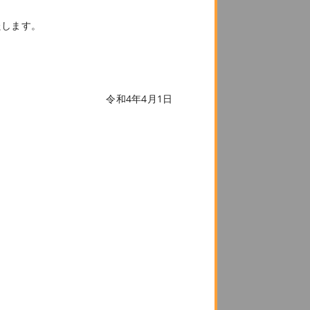
たします。
過去の記事
ゆいねっと 9月号
ゆいねっと 8月号
ゆいネット 7月号
令和4年4月1日
令和3年度障害福祉サービス等報酬改
定と今後の期待～ピアサポーターの活
躍～くらふと
ゆいネット 6月号
ゆいネット 5月号