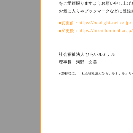
をご愛顧賜りますようお願い申し上げ
お気に入りやブックマークなどに登録
■変更前：https://healight-net.or.jp/
■変更後：
https://hirai-luminal.or.jp/
社会福祉法人 ひらいルミナル
理事長 河野 文美
※20秒後に、「社会福祉法人ひらいルミナル」
«
yui03